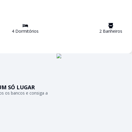
4
Dormitório
s
2
Banheiro
s
UM SÓ LUGAR
s os bancos e consiga a