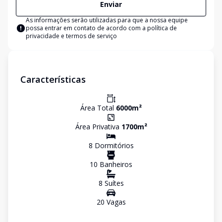
Enviar
As informações serão utilizadas para que a nossa equipe
possa entrar em contato de acordo com a
política de
privacidade e termos de serviço
Características
Área Total
6000
m²
Área Privativa
1700
m²
8
Dormitório
s
10
Banheiro
s
8
Suíte
s
20
Vaga
s