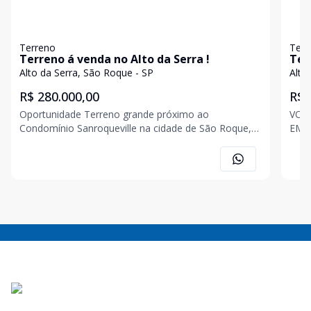
Terreno
Terr
Terreno á venda no Alto da Serra !
Alto da Serra, São Roque - SP
Alto
R$ 280.000,00
R$ 
Oportunidade Terreno grande próximo ao
VOC
Condomínio Sanroqueville na cidade de São Roque,
EM 
com terraplanagem em parte, possuindo já energia,
em S
poço caipira, oferecendo segurança com muros na
topo
frente e atrás.
quad
Roqu