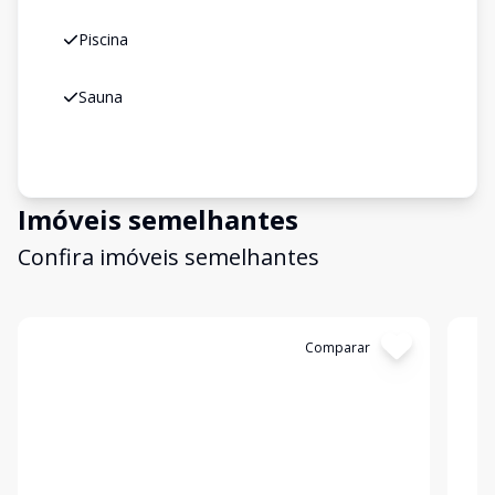
Piscina
Sauna
Imóveis semelhantes
Confira imóveis semelhantes
Cód:
57398
Comparar
Có