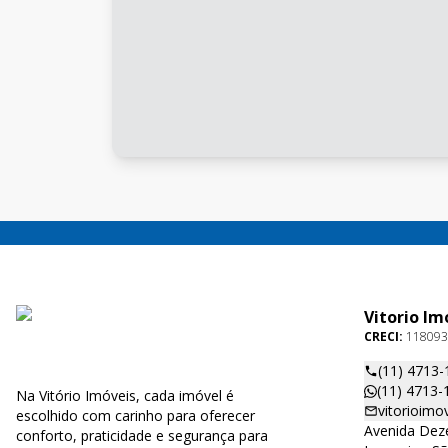
Vitorio Im
CRECI:
118093
(11) 4713-
(11) 4713-
Na Vitório Imóveis, cada imóvel é
vitorioim
escolhido com carinho para oferecer
Avenida Deze
conforto, praticidade e segurança para