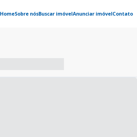
Home
Sobre nós
Buscar imóvel
Anunciar imóvel
Contato
-- ----- ----- --- ------