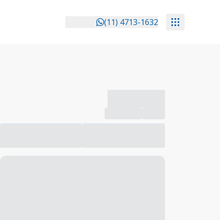
(11) 4713-1632
-------------
Compartilhar
Favorito