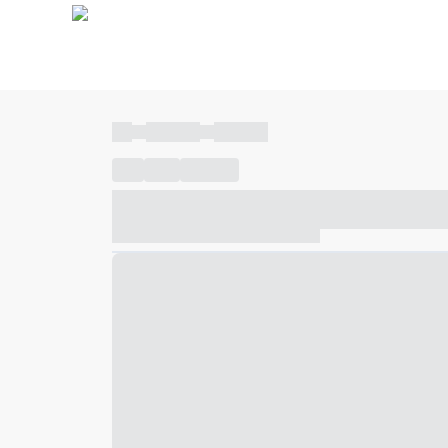
----
----- -----
----- -----
----
-----
---- ------
----- ----- -- ------ ---- ---- -- ---
----- ----- -- ------ ----- ----- -- ------