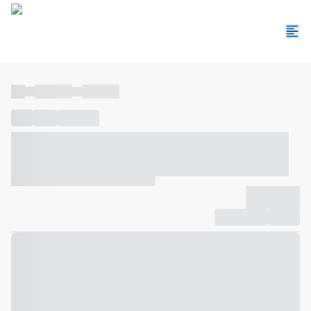
----
----- -----
----- -----
----
-----
---- ------
----- ----- -- ------ ---- ---- -- ----- ----- -----
--- ------
----- ----- -- ------ ----- ----- -- ------
-------------
Compartilhar
Favorito