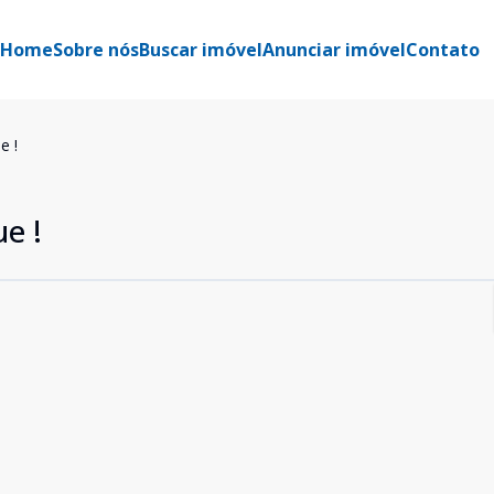
Home
Sobre nós
Buscar imóvel
Anunciar imóvel
Contato
e !
e !