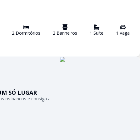
2
Dormitório
s
2
Banheiro
s
1
Suíte
1
Vaga
UM SÓ LUGAR
s os bancos e consiga a