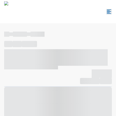
----
----- -----
----- -----
----
-----
---- ------
----- ----- -- ------ ---- ---- -- ----- ----- -----
--- ------
----- ----- -- ------ ----- ----- -- ------
-------------
Compartilhar
Favorito