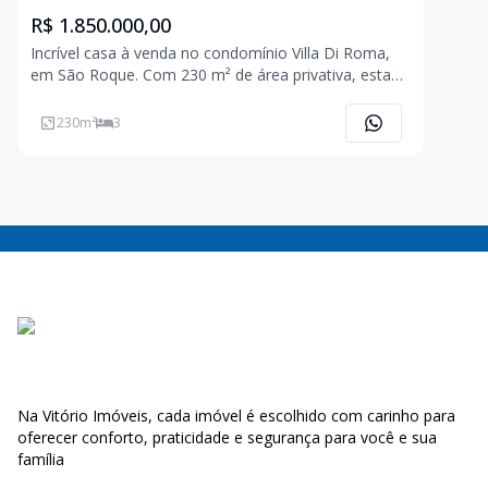
R$ 1.850.000,00
Incrível casa à venda no condomínio Villa Di Roma,
em São Roque. Com 230 m² de área privativa, esta
residência possui 3 suítes, além de uma cozinha
planejada e armários embutidos. A casa conta ainda
230
m²
3
com lavabo e área de serviço. O condomínio oferece
segur
Na Vitório Imóveis, cada imóvel é escolhido com carinho para
oferecer conforto, praticidade e segurança para você e sua
família