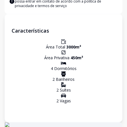
possa entrar em contato de acordo com a
política de
privacidade e termos de serviço
Características
Área Total
3000
m²
Área Privativa
450
m²
4
Dormitório
s
2
Banheiro
s
2
Suíte
s
2
Vaga
s