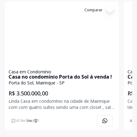
Cód:
145243
Comparar
Có
Casa em Condomínio
Casa
Casa no condomínio Porta do Sol á venda !
Cas
Porta do Sol, Mairinque - SP
Port
R$ 3.500.000,00
R$ 
Linda Casa em condomínio na cidade de Mairinque
Casa em Mairinque com terreno de 3000 m
com com quatro suítes sendo uma com closet , sala
térr
com três ambientes, aquário, lareira e jantar, jardim
área
de inverno , escritório, cozinha planejada, dispensa e
outr
419
m²
4
1
4
lavanderia. Garagem coberta para dois carros,
banh
metr