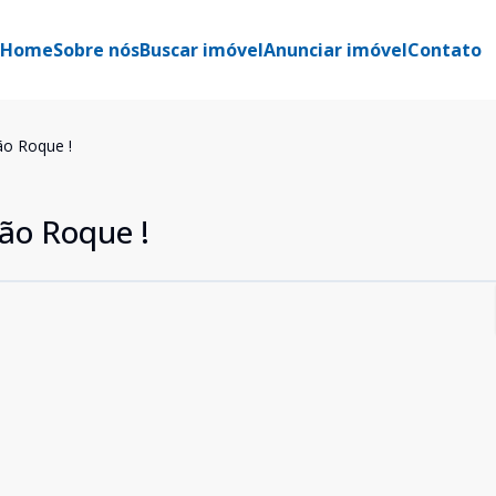
Home
Sobre nós
Buscar imóvel
Anunciar imóvel
Contato
ão Roque !
ão Roque !