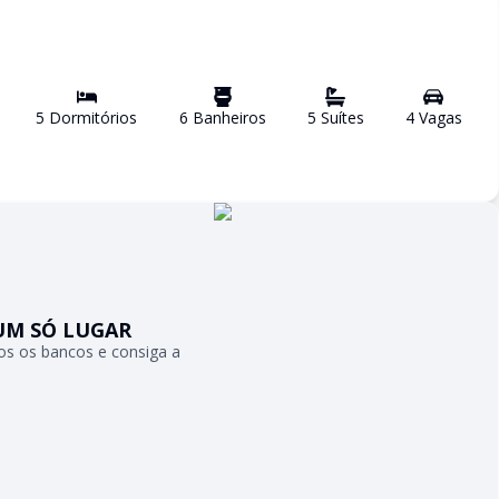
5
Dormitório
s
6
Banheiro
s
5
Suíte
s
4
Vaga
s
UM SÓ LUGAR
s os bancos e consiga a