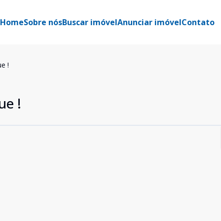
Home
Sobre nós
Buscar imóvel
Anunciar imóvel
Contato
e !
ue !