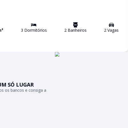
m²
3
Dormitório
s
2
Banheiro
s
2
Vaga
s
UM SÓ LUGAR
s os bancos e consiga a