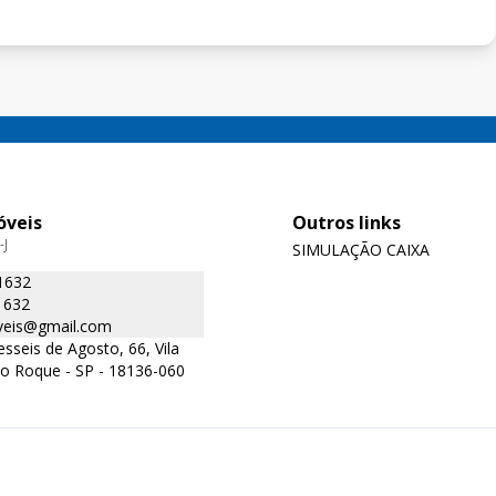
óveis
Outros links
-J
SIMULAÇÃO CAIXA
1632
1632
oveis@gmail.com
sseis de Agosto, 66, Vila
ão Roque - SP - 18136-060