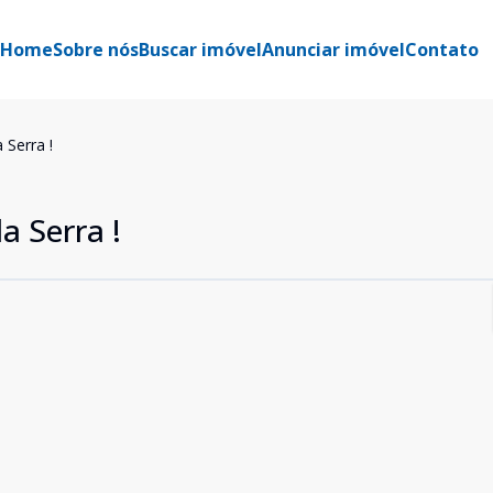
Home
Sobre nós
Buscar imóvel
Anunciar imóvel
Contato
 Serra !
a Serra !