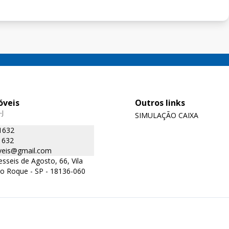
óveis
Outros links
-J
SIMULAÇÃO CAIXA
1632
1632
oveis@gmail.com
sseis de Agosto, 66, Vila
ão Roque - SP - 18136-060