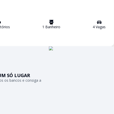
tório
s
1
Banheiro
4
Vaga
s
UM SÓ LUGAR
s os bancos e consiga a