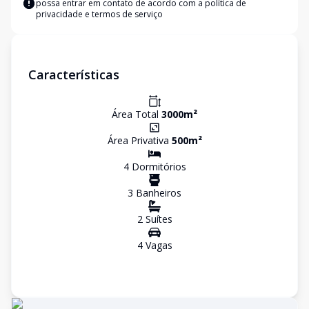
possa entrar em contato de acordo com a
política de
privacidade e termos de serviço
Características
Área Total
3000
m²
Área Privativa
500
m²
4
Dormitório
s
3
Banheiro
s
2
Suíte
s
4
Vaga
s