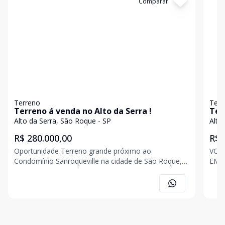
Cód:
57398
Comparar
Có
Terreno
Terr
Terreno á venda no Alto da Serra !
Alto da Serra, São Roque - SP
Alto
R$ 280.000,00
R$ 
Oportunidade Terreno grande próximo ao
VOC
Condomínio Sanroqueville na cidade de São Roque,
EM 
com terraplanagem em parte, possuindo já energia,
em S
poço caipira, oferecendo segurança com muros na
topo
frente e atrás.
quad
Roqu