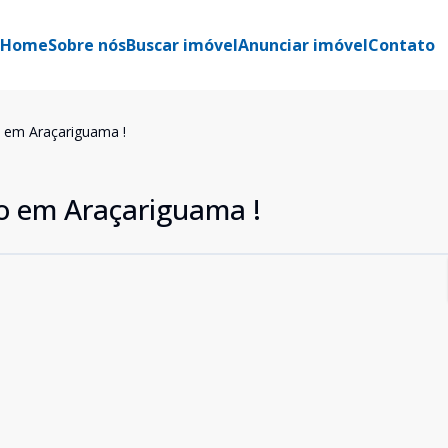
Home
Sobre nós
Buscar imóvel
Anunciar imóvel
Contato
 em Araçariguama !
o em Araçariguama !