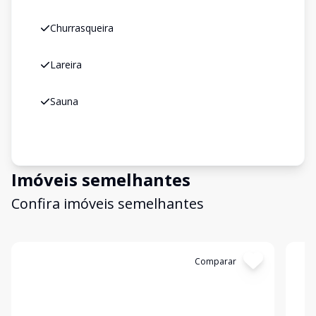
Churrasqueira
Lareira
Sauna
Imóveis semelhantes
Confira imóveis semelhantes
Cód:
147070
Comparar
Có