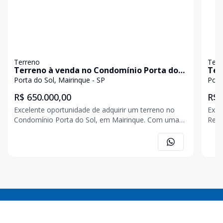
Terreno
Terr
Terreno à venda no Condomínio Porta do
Ter
Sol
Sol
Porta do Sol, Mairinque - SP
Port
R$ 650.000,00
R$ 
Excelente oportunidade de adquirir um terreno no
Exce
Condomínio Porta do Sol, em Mairinque. Com uma
Resi
área total de 200 m², esse terreno com 60% de
área
aproveitamento, localização privilegiada, ao lado do
poss
clube, é perfeito para você construir a casa dos seus
Loca
sonhos
63,5